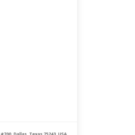
 #700. Dallas, Texas 75243. USA