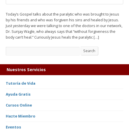
Today’s Gospel talks about the paralytic who was brought to Jesus
by his friends and who was forgiven his sins and healed by Jesus.
Just yesterday we were talking to one of the doctors in our network,
Dr. Sunjay Wagle, who always says that “without forgiveness the
body can’t heal.” Curiously Jesus heals the paralytic […]
Search
Search
Nuestros Servicios
Tutoría de Vida
Ayuda Gratis
Cursos Online
Hazte Miembro
Eventos