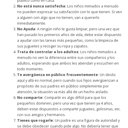
público como en casa.
No está nunca satisfecha:
Los niños mimados a menudo
no pueden expresar su satisfacción con lo que tienen. Si ven
a alguien con algo que no tienen, van a quererlo
inmediatamente.
No Ayuda:
A ningún niño le gusta limpiar, pero una vez que
han pasado los primeros años de vida, debe estar dispuesto
a ayudar con las tareas más pequeñas, como la limpieza de
sus juguetes y recoger su ropa y zapatos.
Trata de controlar a los adultos:
Los niños mimados a
menudo no ven la diferencia entre sus compañeros y los
adultos, esperando que ambos les atiendan y escuchen en
todo momento.
Te avergüenza en público frecuentemente:
Un desliz
aquí y allá es normal, pero cuando sus hijos avergüenzan a
propósito de sus padres en público simplemente por
atención, la situación va más allá de un hecho aislado.
No comparte:
Compartir es algo difícil para que los
pequeños dominen, pero una vez que tienen ya 4 años,
deben estar dispuestos a compartir juguetes, golosinas, etc.
con sus amigos y hermanos.
Tienes que rogarle:
Un padre es una figura de autoridad y
se debe obedecer cuando pide algo. No debería tener que