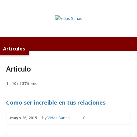
Artículos
Articulo
1
–
10
of
37
items
Como ser increible en tus relaciones
mayo 26, 2015
by
Vidas Sanas
0